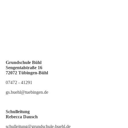
Grundschule Bühl
Sengentalstraße 16
72072 Tübingen-Büh
l
07472 - 41291
gs.buehl@tuebingen.de
Schulleitung
Rebecca Dausch
schulleitung@grundschule-buehl.de